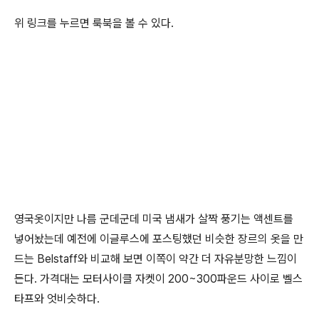
위 링크를 누르면 룩북을 볼 수 있다.
영국옷이지만 나름 군데군데 미국 냄새가 살짝 풍기는 액센트를
넣어놨는데 예전에 이글루스에 포스팅했던 비슷한 장르의 옷을 만
드는 Belstaff와 비교해 보면 이쪽이 약간 더 자유분망한 느낌이
든다. 가격대는 모터사이클 자켓이 200~300파운드 사이로 벨스
타프와 엇비슷하다.