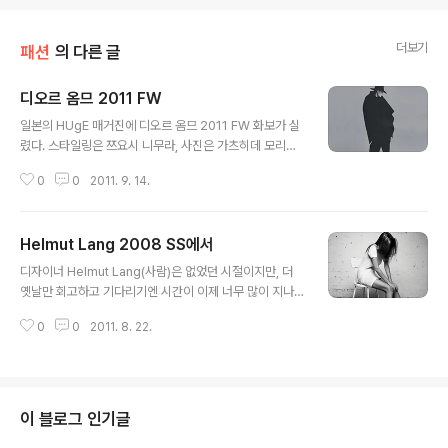
더보기
패션
의 다른 글
디오르 옴므 2011 FW
글 내용
일본의 HUgE 매거진에 디오르 옴므 2011 FW 화보가 실
렸다. 스타일링은 쯔요시 니무라, 사진은 가츠히데 모리모
토. 셀렉티즘 닷컴에 나머지 사진들도 올라와있다(링크).
0
0
2011. 9. 14.
디오르 옴므에 큰 관심이 있는 편은 아닌데 이 사진과 옷은
좀 인상적이다. 뭔가 사진의 톤까지 합쳐져서 굉장히 옛날
풍이다. 마치 80년대 아방가르드 디자인이나 요지 야마모
Helmut Lang 2008 SS에서
토의 어느 지점 같은 게 생각난다. 아니면 제 7의 봉인 풍이
글 내용
라고 해야 하나, 뭐 여튼. 느낌이 묘하고 아득하다. 오래 인
디자이너 Helmut Lang(사람)은 없었던 시절이지만, 더
상에 남을 듯 싶다. 위 링크의 나머지 옷들은 그냥 무난하
옛날만 회고하고 기다리기엔 시간이 이제 너무 많이 지나
다. 디오르 옴므 특유의, 마른 몸을 더 말라 보이게 하던 날
가버렸다. 아티스트 Helmut Lang과 Theory의 Helmu
카로움은 많이 죽인 것 같다.
0
0
2011. 8. 22.
t Lang(옷)을 받아들여야 할 때다. 그것도 늦었다.
이 블로그 인기글