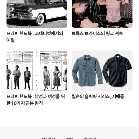
프레피 핸드북 : 코네티컷에서의
브룩스 브라더스의 핑크 셔츠
예절
프레피 핸드북 : 남성과 여성을 위
필슨의 슬림핏 시리즈, 시애틀
한 10가지 근본 원칙
의안내