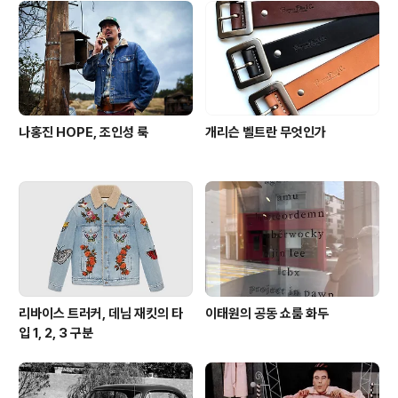
나홍진 HOPE, 조인성 룩
개리슨 벨트란 무엇인가
리바이스 트러커, 데님 재킷의 타
이태원의 공동 쇼룸 화두
입 1, 2, 3 구분