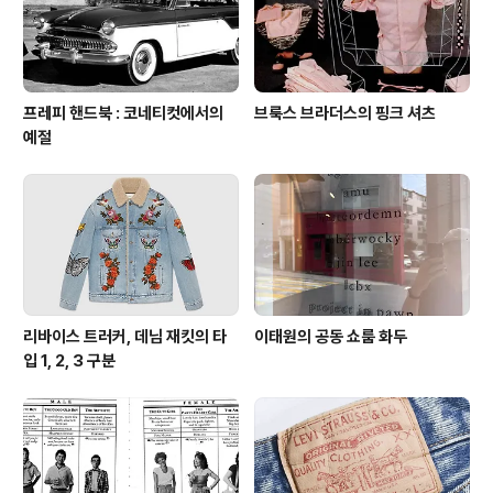
프레피 핸드북 : 코네티컷에서의
브룩스 브라더스의 핑크 셔츠
예절
리바이스 트러커, 데님 재킷의 타
이태원의 공동 쇼룸 화두
입 1, 2, 3 구분