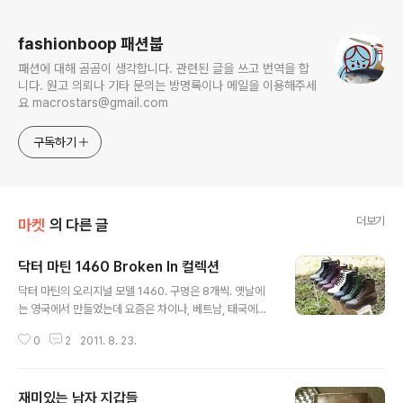
로그 정보
fashionboop 패션붑
패션에 대해 곰곰이 생각합니다. 관련된 글을 쓰고 번역을 합
니다. 원고 의뢰나 기타 문의는 방명록이나 메일을 이용해주세
요 macrostars@gmail.com
구독하기
더보기
마켓
의 다른 글
닥터 마틴 1460 Broken In 컬렉션
글 내용
닥터 마틴의 오리지널 모델 1460. 구멍은 8개씩. 옛날에
는 영국에서 만들었는데 요즘은 차이나, 베트남, 태국에서
만든다. 군대 훈련소에서 처음 군화를 받으면 삽 같은 걸로
0
2
2011. 8. 23.
발목 부분을 막 내려치라는 조언을 듣는다. 처음 며칠 간 너
무 딱딱하기 때문에 불편하기도 하고 상처가 날 수도 있기
때문이다(봉와직염이라는 듣도 보도 못하던 병이 사방에
재미있는 남자 지갑들
난무한다). 물론 닥터 마틴 정도면 군대의 리얼 군화 따위와