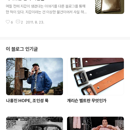
글 내용
는 비교도 안될만큼 편하지만 이런 밀리터리 부츠라는 게
며칠 전에 지갑이 생겼다는 이야기를 다른 블로그를 통해
대부분 처음에 비슷한 고생을 좀 하게 된다. 처음 구입해 나
한 적이 있다. 지갑이라는 건 이상한 물건이어서 사실 하나
름 반짝반짝한 새 제품인데 편하자고 삽으로 내리치거나
만 있으면 되는 건데 계속 가지고 싶고, 막상 두개 이상이
하는 사람은 많이 없겠지만 고통을 꾹 참고 버티며 가죽이
6
2
2011. 8. 23.
되면 운영에 있어 갈등을 겪게 된다. 그날 그날 옷이나 기분
조금 더 부드러워질 때까지 사용을 한다. 그러다보면 언젠
에 맞춰 지갑을 바꿔 사용하는 이상적이고 부지런한 삶을
간 편해지는 날이 온다. 이..
영위하는 사람들도 물론 있겠지만, 지갑을 일일이 바꾸는
일은 현관에서 그냥 발만 집어 넣으면 되는 신발 바꿔 신는
거에 비하자면 훨씬 귀찮은 일이다. 이런 점은 가방과 비슷
이 블로그 인기글
하다. http://macrostars.blogspot.com/2011/08/bl
og-post_14.html 왼쪽이 잠시 수면 모드로 들어간 사용
하던 지갑이고, 오른쪽이 새로 펠로우가 된 지갑이다. 심플
하다는 수준을 넘어서 뭐 아무 것도 없는, 들판에 묵..
나홍진 HOPE, 조인성 룩
개리슨 벨트란 무엇인가