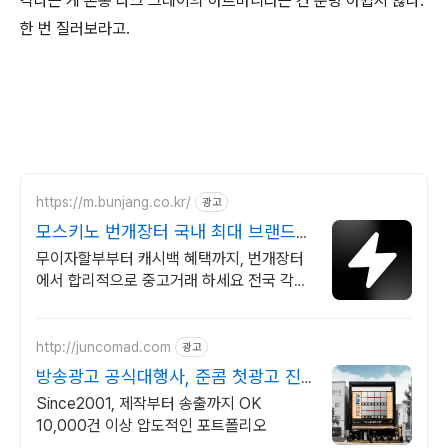
각나는 게 온통 다크 그레이의 아르마니라는 건 분명 아쉽지 않나.
한 번 질러보라고.
https://m.bunjang.co.kr/
광고
모스키노 번개장터 국내 최대 브랜드
중고거래
무이자할부부터 캐시백 혜택까지, 번개장터
에서 합리적으로 중고거래 하세요 전국 각지
에서 올라오는 전국구 최다 상품 매일 10만
개 이상의 신규 상품 업로드
http://juncomad.com
광고
방송광고 공식대행사, 준콤 첫광고 진
행시 20% 할인!
Since2001, 제작부터 송출까지 OK
10,000건 이상 압도적인 포트폴리오