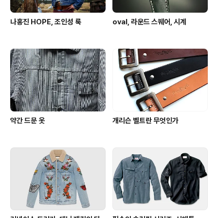
나홍진 HOPE, 조인성 룩
oval, 라운드 스퀘어, 시계
약간 드문 옷
개리슨 벨트란 무엇인가