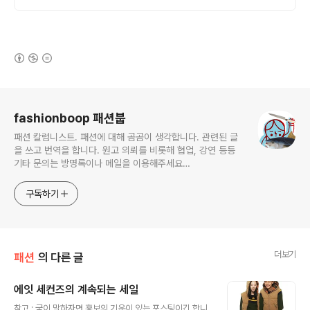
(새창열림)
로그 정보
fashionboop 패션붑
패션 칼럼니스트. 패션에 대해 곰곰이 생각합니다. 관련된 글
을 쓰고 번역을 합니다. 원고 의뢰를 비롯해 협업, 강연 등등
기타 문의는 방명록이나 메일을 이용해주세요
macrostars@gmail.com
구독하기
더보기
패션
의 다른 글
에잇 세컨즈의 계속되는 세일
글 내용
참고 : 굳이 말하자면 홍보의 기운이 있는 포스팅이긴 합니