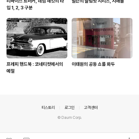
리바이스 트러커, 데님 재킷의 타
필슨의 슬림핏 시리즈, 시애틀
입 1, 2, 3 구분
프레피 핸드북 : 코네티컷에서의
이태원의 공동 쇼룸 화두
예절
의안내
티스토리
로그인
고객센터
© Daum Corp.