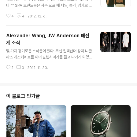
다 ^^ SPA 브랜드들은 시즌 오프 때 세일, 특가, 염가로 마
구 달릴 수 밖에 없다. 어쨌든 재고 부담을 가능한 줄여야
4
4
2012. 12. 6.
지금 가격이 나오기 때문이다. 유니클로도 저번 수능 이후
소위 '히트텍 대란'과 패딩 세일, 그리고 쉬지 않고 뿌리는
카카오톡 쿠폰 등등으로 달리고 있고, H&M은 딱히 큰 공
Alexander Wang, JW Anderson 패션
지는 없지만 막상 가서 보면 이것 저것 싸게 팔고 있는 경우
가 많다. 참고로 명동 H&M이 noon 퀘어와 중앙점 두 개
계 소식
글 내용
있는 데 두 매장의 세일 품목, 세일 시기 같은 게 살짝 다르
몇 가지 흥미로운 소식들이 있다. 우선 알렉산더 왕이 니콜
다. 에잇 세컨즈도 출시 이후 계속 주시하고는 있는데 어느
라스 게스키에르를 이어 발렌시아가를 끌고 나가게 되었다
기점을 기준으로 정말 쉬지 않고 세일을 하고 있다. 하나에
는 소식. 이건 축구 스카웃처럼 유니폼입고 사진 찍어야 확
만원! 하는 것보다 원래 이만원인데 세일해서 만원! 하는..
2
0
2012. 11. 30.
실한 거긴 하지만 정황으로 볼 때 크리스토퍼 케인 소문과
는 다르게 꽤 확실한 거 같다. 만약에 아니라고 나오면 그때
가서 고치고. 한 장 가지고 이러쿵 저러쿵 하긴 그렇지만 뭐
이런 거 하는 양반. 2012 FW 컬렉션이고 사진은 스타일
엠티비(링크). 사실 이것보다는 조금 더 어둡고 너덜너덜한
이 블로그 인기글
느낌이 있기는 한데. 대만계로 파슨스에 패션 전공으로 들
어갔다가 때려치고 컬렉션을 만들기 시작했다. 알렉산더
왕 하면 두 가지가 생각나는데 하나는 위에서 말했듯 너덜
너덜함 + 위의 살짝 고딕풍 + 요새는 약간 무서운 거 좋아
하는 거 같고 + 그러면서..