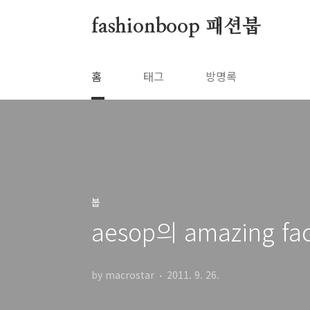
본문 바로가기
fashionboop 패션붑
홈
태그
방명록
붑
aesop의 amazing f
by macrostar
2011. 9. 26.