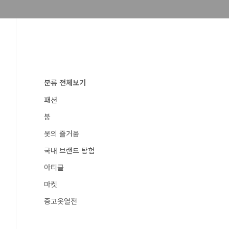
분류 전체보기
패션
붑
옷의 즐거움
국내 브랜드 탐험
아티클
마켓
중고옷열전