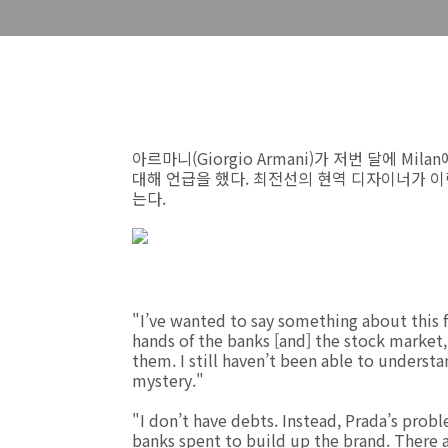
아르마니(Giorgio Armani)가 저번 달에 
대해 언급을 했다. 최전선의 현역 디자이너가 이
는다.
"I’ve wanted to say something about this fo
hands of the banks [and] the stock market,
them. I still haven’t been able to understa
mystery."
"I don’t have debts. Instead, Prada’s prob
banks spent to build up the brand. There 