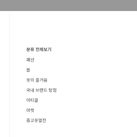
분류 전체보기
패션
붑
옷의 즐거움
국내 브랜드 탐험
아티클
마켓
중고옷열전