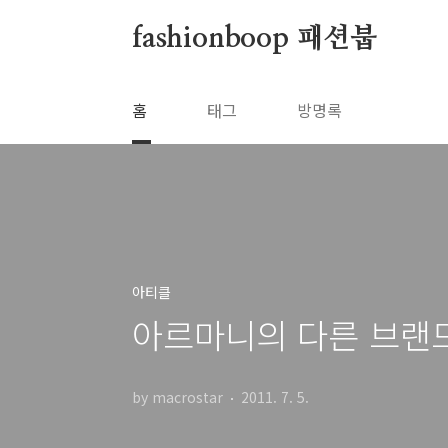
본문 바로가기
fashionboop 패션붑
홈
태그
방명록
아티클
아르마니의 다른 브랜
by macrostar
2011. 7. 5.