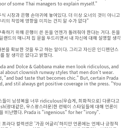
oor of some Thai managers to explain myself."
주식 시장과 은행 손아귀에 놓여있다. 더 이상 오너의 것이 아니고
우리의 작업에 영향을 미치는 건지 알 수가 없다"
구축하기 위해 은행이 쓴 돈을 언젠가 돌려줘야 한다는 거다. 돈을
일랜드의 매니저 집 문을 두드리면서 내 자신에 대해 설명할 생각
해 자본을 확보한 것을 두고 하는 말이다. 그리고 자신은 인디펜던스
를 팔 생각은 없다고 밝혔다.
rada and Dolce & Gabbana make men look ridiculous, and
cal about clownish runway styles that men don't wear.
id, "and bad taste that becomes chic." But, certain Prada
, and stil always get positive coverage in the press. "You
이 남성복을 너무 ridiculous(우습게, 희화적으로) 다룬다고
nish(광대같은, 우스꽝스러운)한 런웨이 스타일들에 대해 언론이
 Prada is "ingenious" for her "irony".
 어떤 프라다 컬렉션은 '가끔 어글리'하지만 언론에는 언제나 긍정적