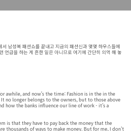
Milan에서 남성복 패션쇼를 끝내고 지금의 패션신과 몇몇 하우스들에
런 언급을 하는 게 흔한 일은 아니므로 여기에 간단히 의역 해 놓
r awhile, and now’s the time: Fashion is in the in the
 It no longer belongs to the owners, but to those above
nd how the banks influence our line of work - it’s a
lem is that they have to pay back the money that the
are thousands of ways to make money. But for me, I don’t