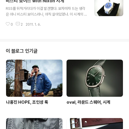
비스티 보이스 with Nixon 시계
티지 틴 케이스에 관심이 많다면 나름 두근거리는 컬렉션
글 내용
이다. 연필 세트였으면 뒤도 안돌아보고 질렀겠지만, 색연
RSS를 뒤적거리다가 이걸 발견했다. 보자마자 드는 생각
필이라 관뒀다. 차례대로 팔려나가는 걸 보니 뭔가 아쉽긴
은 아니 비스티 보이스라니, 아직 살아있었나. 이 시계의 이
하다. 그래도 연필 컬렉터는 색연필에는 손을 안대는 법이
름은 Time Teller P. 비스티 보이스에 경도되었던 한 시
다.... ㅠㅠ 이런 거 상당히 좋아한다. 연필의 완성은 틴 케이
0
2
2011. 1. 6.
절을 보낸 사람이라면(지금도 있겠지만) 물론 가지고 싶다.
스!
찾아봤더니 비스티 보이스는 멀쩡히 살아있었다. 79년에
결성되어 첫 정규 음반이 86년. 익히 알려져있다시피 79
년부터 83년까지는 미스피츠와 데드 케네디스 같은 밴드
들과 함께 하던 펑크 밴드였다. Adam Yauch(aka MCA)
이 블로그 인기글
가 암에 걸렸다는 소식은 들었었는데 가장 최근에 Hot Sa
uce Committee, Pt 1이 있었고, 소문 속에 Hot Sauce
Committee, Pt 2가 올해 나온다고 한다(이미 나왔을지
도?). 여하튼 간만에 생각나 폴의 부티크도 ..
나홍진 HOPE, 조인성 룩
oval, 라운드 스퀘어, 시계