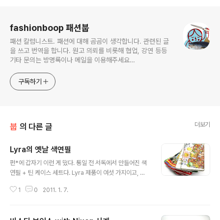
로그 정보
fashionboop 패션붑
패션 칼럼니스트. 패션에 대해 곰곰이 생각합니다. 관련된 글
을 쓰고 번역을 합니다. 원고 의뢰를 비롯해 협업, 강연 등등
기타 문의는 방명록이나 메일을 이용해주세요
macrostars@gmail.com
구독하기
더보기
붑
의 다른 글
Lyra의 옛날 색연필
글 내용
펀*에 갑자기 이런 게 떴다. 통일 전 서독에서 만들어진 색
연필 + 틴 케이스 세트다. Lyra 제품이 여섯 가지이고, 코
이노어 제품도 하나 있다. 세트당 4000원으로, 이베이 같
1
0
2011. 1. 7.
은 곳에서 빈티지 파버 카스텔 같은 제품이 4, 5불 대에 팔
리는 걸 생각해 보면 괜찮은 가격대다. 20여년 정도 된 제
품이라 아주 오래된 건 아니지만 빈티지 연필 제품, 특히 빈