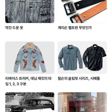
약간 드문 옷
개리슨 벨트란 무엇인가
리바이스 트러커, 데님 재킷의 타
필슨의 슬림핏 시리즈, 시애틀
입 1, 2, 3 구분