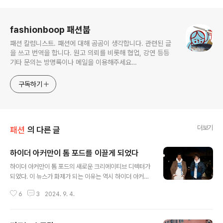
로그 정보
fashionboop 패션붑
패션 칼럼니스트. 패션에 대해 곰곰이 생각합니다. 관련된 글
을 쓰고 번역을 합니다. 원고 의뢰를 비롯해 협업, 강연 등등
기타 문의는 방명록이나 메일을 이용해주세요
macrostars@gmail.com
구독하기
더보기
패션
의 다른 글
하이더 아커만이 톰 포드를 이끌게 되었다
글 내용
하이더 아커만이 톰 포드의 새로운 크리에이티브 디렉터가
되었다. 이 뉴스가 화제가 되는 이유는 역시 하이더 아커만
이라는 이름 때문이다. 또 하나의 교훈은 피터 호킹스다. 톰
6
3
2024. 9. 4.
포드와 유사한 이미지로 화제가 되었지만 크리에이티브 디
렉터의 교체는 브랜드라는 이미지의 연속성보다 변화에 의
미가 있다. 똑같은 건 톰 포드가 하면 되는 거고, 만약 세상