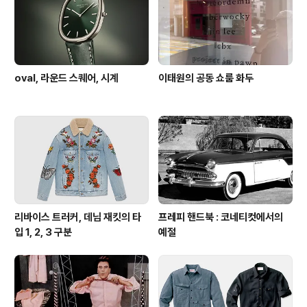
oval, 라운드 스퀘어, 시계
이태원의 공동 쇼룸 화두
리바이스 트러커, 데님 재킷의 타
프레피 핸드북 : 코네티컷에서의
입 1, 2, 3 구분
예절