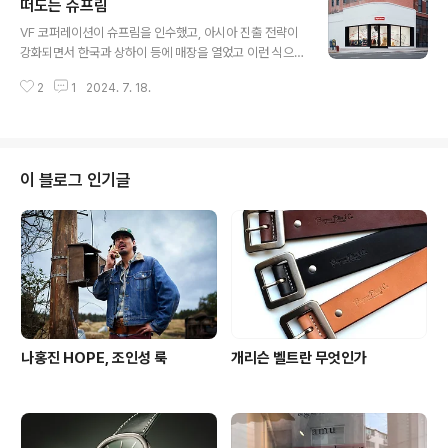
떠도는 슈프림
에 없다면 빈티지를 찾으면 된다. 익숙한 이름이지만 새롭
글 내용
고, 그래서 멋지기 때문에 브랜드는 생명을 이어갈 수 있
VF 코퍼레이션이 슈프림을 인수했고, 아시아 진출 전략이
다. 최근의 근황 중 하나인 아프가니스탄의 여성 권리를 보
강화되면서 한국과 상하이 등에 매장을 열었고 이런 식으
호하는 데 중점을 두는 프랑스의 아프가니스탄 리브레에
로 진행이 되었는데 이번에는 에실로룩소티카가 슈프림을
수익금의 100%를 기부하는 후드 티셔츠를 티모시 샬라메
2
1
2024. 7. 18.
인수했다는 소식이 들려왔다. VF가 잘 다룰 줄 모르는 영역
와 함께 만들었다. 하이더 아커만은 파리 패션위크에 데뷔
에 진출해서 비용을 너무 썼다는 이야기도 있었고 결국 매
했던 2000년대 초반, 그리고 마르..
물로 내놨다는 이야기가 몇 달 전부터 나왔는데 이렇게 결
말이 나는 듯 하다. VF는 꽤 큰 손해(21억 불에 사들여 15
억 불에 매각)를 감수하면서 팔았지만 주식 시장은 긍정적
이 블로그 인기글
으로 반응해 7%가 올랐고 VF의 대차대조표에도 긍정적일
거라는 예상이다. 에실로룩소티카와 VF 쪽에서 오피셜 소
식도 올라왔다(링크). 이와 연관되어 생각해 볼 만한 소식
으로는 스투시가 슈프림의 하이프를 이어받고 있는건가라
는 기사가 심심찮게 나오고 있다(링..
나홍진 HOPE, 조인성 룩
개리슨 벨트란 무엇인가